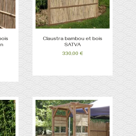
bois
Claustra bambou et bois
on
SATVA
330,00
€