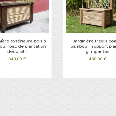
nière extérieure bois &
Jardinière treillis boi
u – bac de plantation
bambou – support pla
décoratif
grimpantes
340,00
€
430,00
€